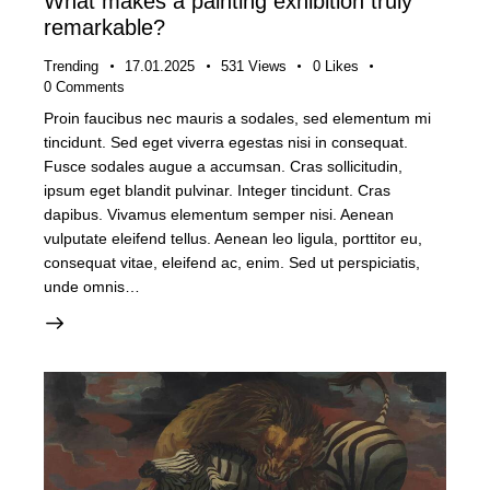
What makes a painting exhibition truly
remarkable?
Trending
17.01.2025
531
Views
0
Likes
0
Comments
Proin faucibus nec mauris a sodales, sed elementum mi
tincidunt. Sed eget viverra egestas nisi in consequat.
Fusce sodales augue a accumsan. Cras sollicitudin,
ipsum eget blandit pulvinar. Integer tincidunt. Cras
dapibus. Vivamus elementum semper nisi. Aenean
vulputate eleifend tellus. Aenean leo ligula, porttitor eu,
consequat vitae, eleifend ac, enim. Sed ut perspiciatis,
unde omnis…