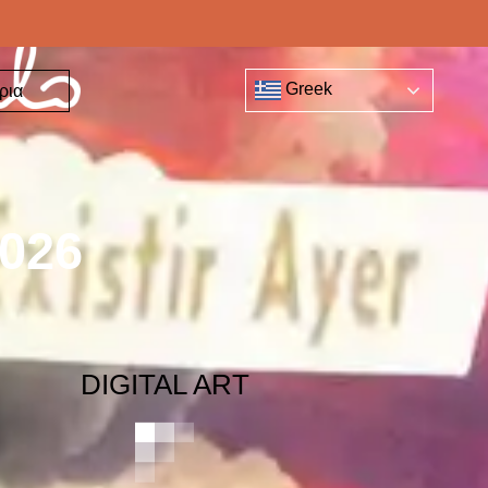
Greek
ρια
Greek
ρια
2026
DIGITAL ART