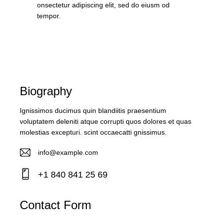
onsectetur adipiscing elit, sed do eiusm od
tempor.
Biography
Ignissimos ducimus quin blandiitis praesentium
voluptatem deleniti atque corrupti quos dolores et quas
molestias excepturi. scint occaecatti gnissimus.
info@example.com
E-
+1 840 841 25 69
m
Ph
ail:
on
Contact Form
e: