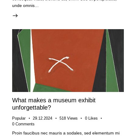
unde omnis…
What makes a museum exhibit
unforgettable?
Popular
29.12.2024
518
Views
0
Likes
0
Comments
Proin faucibus nec mauris a sodales, sed elementum mi